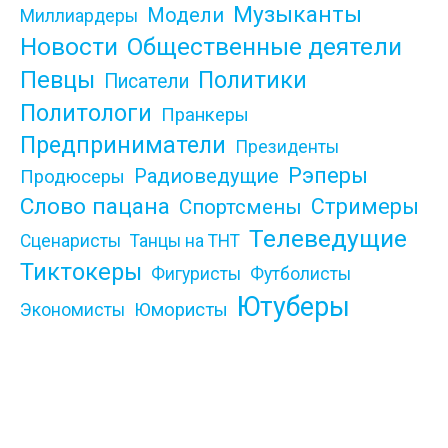
Музыканты
Модели
Миллиардеры
Новости
Общественные деятели
Певцы
Политики
Писатели
Политологи
Пранкеры
Предприниматели
Президенты
Рэперы
Радиоведущие
Продюсеры
Слово пацана
Стримеры
Спортсмены
Телеведущие
Сценаристы
Танцы на ТНТ
Тиктокеры
Фигуристы
Футболисты
Ютуберы
Юмористы
Экономисты