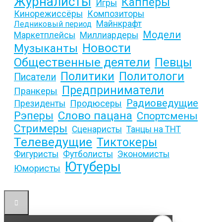
Журналисты
Капперы
Игры
Кинорежиссёры
Композиторы
Майнкрафт
Ледниковый период
Модели
Маркетплейсы
Миллиардеры
Новости
Музыканты
Общественные деятели
Певцы
Политики
Политологи
Писатели
Предприниматели
Пранкеры
Радиоведущие
Продюсеры
Президенты
Слово пацана
Рэперы
Спортсмены
Стримеры
Сценаристы
Танцы на ТНТ
Телеведущие
Тиктокеры
Фигуристы
Футболисты
Экономисты
Ютуберы
Юмористы