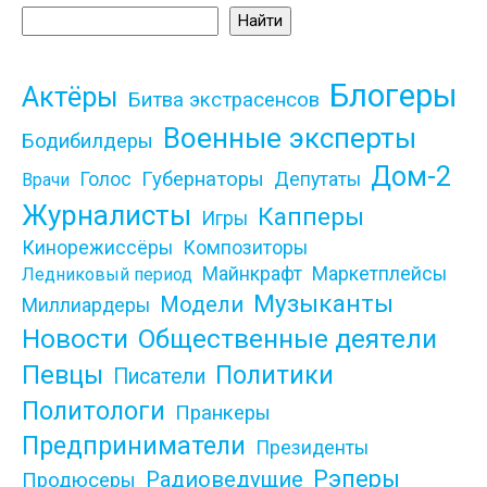
Найти
Блогеры
Актёры
Битва экстрасенсов
Военные эксперты
Бодибилдеры
Дом-2
Губернаторы
Голос
Депутаты
Врачи
Журналисты
Капперы
Игры
Кинорежиссёры
Композиторы
Майнкрафт
Маркетплейсы
Ледниковый период
Музыканты
Модели
Миллиардеры
Новости
Общественные деятели
Певцы
Политики
Писатели
Политологи
Пранкеры
Предприниматели
Президенты
Рэперы
Радиоведущие
Продюсеры