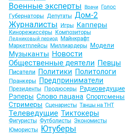
Военные эксперты
Голос
Врачи
Дом-2
Губернаторы
Депутаты
Журналисты
Капперы
Игры
Кинорежиссёры
Композиторы
Майнкрафт
Ледниковый период
Модели
Маркетплейсы
Миллиардеры
Новости
Музыканты
Общественные деятели
Певцы
Политики
Политологи
Писатели
Предприниматели
Пранкеры
Радиоведущие
Продюсеры
Президенты
Слово пацана
Рэперы
Спортсмены
Стримеры
Сценаристы
Танцы на ТНТ
Телеведущие
Тиктокеры
Фигуристы
Футболисты
Экономисты
Ютуберы
Юмористы