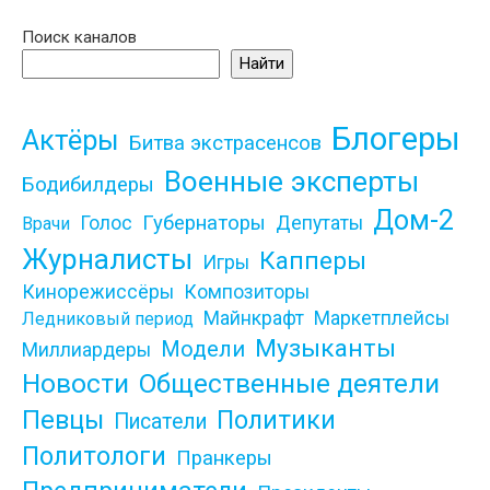
Поиск каналов
Найти
Блогеры
Актёры
Битва экстрасенсов
Военные эксперты
Бодибилдеры
Дом-2
Губернаторы
Голос
Депутаты
Врачи
Журналисты
Капперы
Игры
Кинорежиссёры
Композиторы
Майнкрафт
Маркетплейсы
Ледниковый период
Музыканты
Модели
Миллиардеры
Новости
Общественные деятели
Певцы
Политики
Писатели
Политологи
Пранкеры