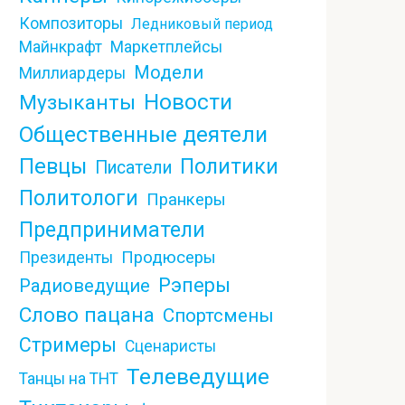
Композиторы
Ледниковый период
Майнкрафт
Маркетплейсы
Модели
Миллиардеры
Новости
Музыканты
Общественные деятели
Певцы
Политики
Писатели
Политологи
Пранкеры
Предприниматели
Продюсеры
Президенты
Рэперы
Радиоведущие
Слово пацана
Спортсмены
Стримеры
Сценаристы
Телеведущие
Танцы на ТНТ