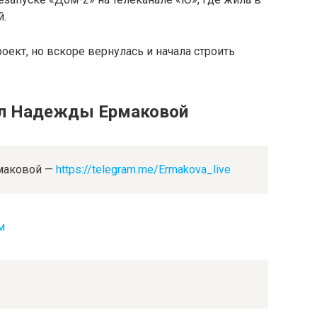
й.
оект, но вскоре вернулась и начала строить
ал Надежды Ермаковой
маковой —
https://telegram.me/Ermakova_live