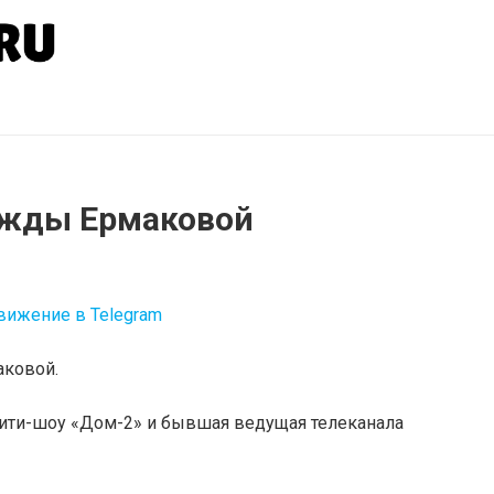
ежды Ермаковой
аковой.
лити-шоу «Дом-2» и бывшая ведущая телеканала