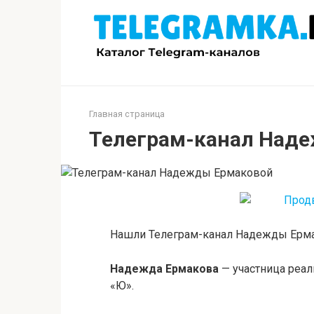
Перейти
к
контенту
Главная страница
Телеграм-канал Над
Нашли Телеграм-канал Надежды Ерм
Надежда Ермакова
— участница реа
«Ю».